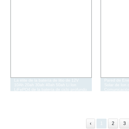
La élite de la batería de litio de 12V
Pared de Ene
10Ah 20ah 30ah 40ah 50ah Li Ion
Solar de Ion
LiFePO4 de la batería de ciclo profundo
Comunicació
Scooter eléctrico/batería solar/calle la
luz solar
‹
1
2
3