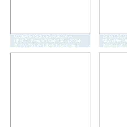
6000cycle Rack de Servidor 48V
Batería Solar
LiFePO4 Batería 150ah 100ah 200ah
50 Ah Litio 48
48 V Volt 51.2V 10kwh 10kw Batería
Baterías 50a
Solar de Litio 48V 200ah