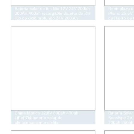
Batería solar de ion litio 12V 24V 200ah
Reemplazo de 
300AH 400ah recargable Batería de ión
Plomo 25.6V 
litio de ciclo profundo 24V 200 Ah
de Hierro de 
Portátil
China fábrica 12,8V 800ah 400ah
Batería Solar
LiFePO4 batería solar de
Sunshine 2V
almacenamiento de litio
200ah 250ah 
LiFePO4 Ácid