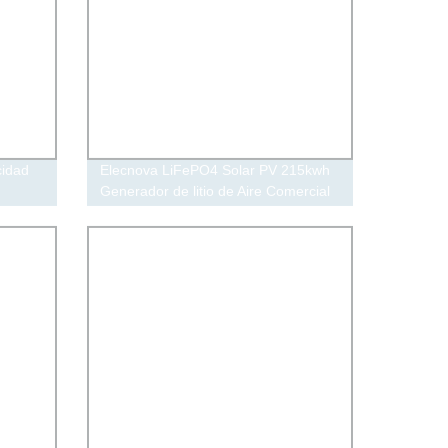
cidad
Elecnova LiFePO4 Solar PV 215kwh
Generador de litio de Aire Comercial
Industrial Alimentación batería de
reserva sistemas de almacenamiento
de energía