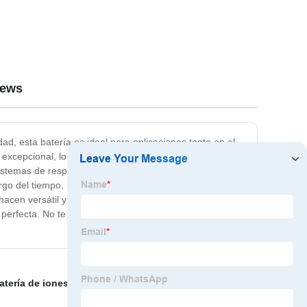
 para
recargable Mah * 1
E38.3
iews
d, esta batería es ideal para aplicaciones tanto en el
a excepcional, lo que significa que puede almacenar una
sistemas de respaldo de energía eólica, y más. Con una
rgo del tiempo, lo que resultará en un ahorro
hacen versátil y confiable en una variedad de
 perfecta. No te pierdas la oportunidad de mejorar tus
atería de iones de litio de 48 V
,
Batería Lifepo4 de 12v