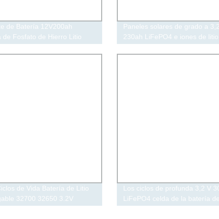
e de Batería 12V200ah
Paneles solares de grado a 3,
 de Fosfato de Hierro Litio
230ah LiFePO4 e iones de litio
a de Generación de Energía
Batería
Fotovoltaica Batería de Fosfato
rro Litio para RV
iclos de Vida Batería de Litio
Los ciclos de profunda 3,2 V 
able 32700 32650 3.2V
LiFePO4 celda de la batería d
Ah LiFePO4 Batería
de Litio Celda con precio de fá