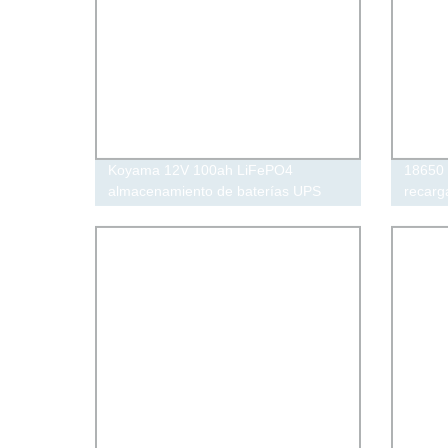
Koyama 12V 100ah LiFePO4
18650 
almacenamiento de baterías UPS
recarg
Energía solar litio Batería de hierro
hierro y