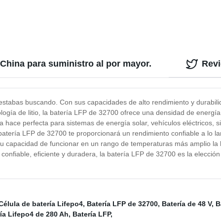
de protección de la celda solar
EV UPS con UL-1643 RoHS C
de la ONU
 China para suministro al por mayor.
Rev
stabas buscando. Con sus capacidades de alto rendimiento y durabilida
logía de litio, la batería LFP de 32700 ofrece una densidad de energí
 hace perfecta para sistemas de energía solar, vehículos eléctricos, 
 batería LFP de 32700 te proporcionará un rendimiento confiable a lo la
 su capacidad de funcionar en un rango de temperaturas más amplio la 
onfiable, eficiente y duradera, la batería LFP de 32700 es la elección
Célula de batería Lifepo4
,
Batería LFP de 32700
,
Batería de 48 V
,
B
ía Lifepo4 de 280 Ah
,
Batería LFP
,