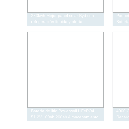
233kwh Mejor panel solar Byd con
Paquet
refrigeración líquida y oferta
Batería
completa de almacenamiento de
Sistem
batería para almacenamiento de
Solar 
energía
de Hie
Batería de litio Powerwall LiFePO4
4000 C
51.2V 100ah 200ah Almacenamiento
Recarg
de energía solar
6000m