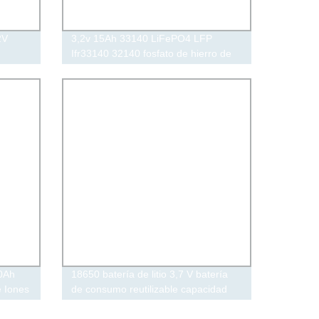
2V
3,2v 15Ah 33140 LiFePO4 LFP
Ifr33140 32140 fosfato de hierro de
litio Batería 15000mAh batería
30Ah
18650 batería de litio 3,7 V batería
e Iones
de consumo reutilizable capacidad
brica
420 Fuente de alimentación