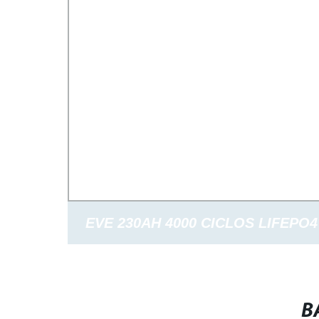
EVE 230AH 4000 CICLOS LIFEPO4
DE LITIO PARA LA INGENIERÍA FA
DE ENERGÍA
B