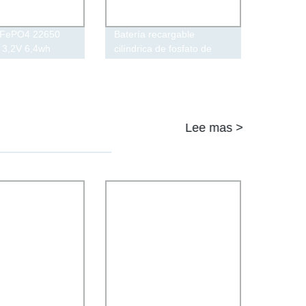
iFePO4 22650
Batería recargable
3,2V 6,4wh
cilíndrica de fosfato de
cargable de litio
hierro y litio certificada por
CB 26650 3.2V 3000mAh
LiFePO4 celda de batería
para linterna
Lee mas >