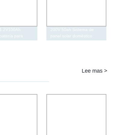
1.2V100Ah
200V 50ah Sistema de
batería para
panel solar doméstico
de emergencia,
Reino Unido Batería
inación de
recargable Lipo Paquete
hierro litio cal.
de batería de litio Celda de
miento energía
batería de fosfato de
hierro de litio
Lee mas >