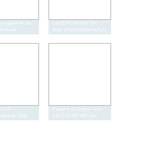
cargable de litio
Lws 22V 24V 48V 72V
holesale
20ah LiFePO4 Batería 12V
Batteries12V
Paquete de Batería de
ah 120ah 150ah
Iones de Litio
0ah 400ah Volt
 Litio
Paquete de Batería Solar
izable de OEM
12V 24V 36V 48V 6ah
12V 24V 36V
400ah 24V LiFePO4
h 100ah
Paquete de Batería