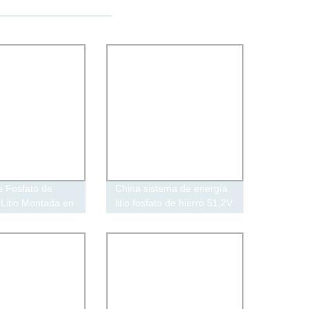
e Fosfato de
China sistema de energía
 Litio Montada en
litio fosfato de hierro 51,2V
V 100ah 200ah
80Ah Energía doméstica
lo 51.2V 10kwh
Batería de
LiFePO4
almacenamiento
 para Energía
el Hogar