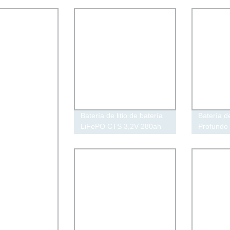
Batería de litio de batería
Batería de
LiFePO CTS 3,2V 280ah
Profundo 
304ah 310ah Célula
Capacida
Celda de 
Producto
Aplicacio