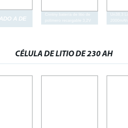
Cnntny batería de litio de
Un38,3 L
RADO A DE
polímero recargable 3,2V
2000mAh 
10ah LiFePO4 para solar
batería re
Luz
STEMAS
CÉLULA DE LITIO DE 230 AH