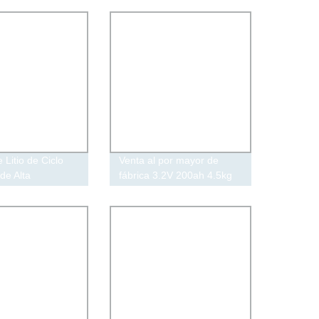
 Litio de Ciclo
Venta al por mayor de
de Alta
fábrica 3.2V 200ah 4.5kg
d 3.2V 202ah
sobre 4500 ciclo de celda
Litio para
de batería de litio para
s Usables
camiones / juguetes /
nes Electrónicas
herramientas de energía
solar con CE /Un38.3/
IEC62133 / paquete de
batería MSDS