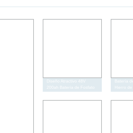
Diseño Atractivo 48V
Batería d
200ah Batería de Fosfato
Hierro de
de Hierro Litio para
Pared 48
Almacenamiento de
6000 Cic
Energía Inteligente
Batería 
Powerwall
Solar en 