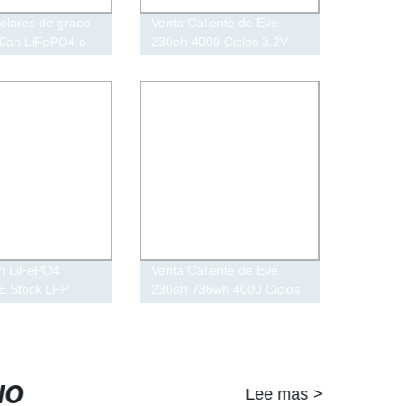
olares de grado
Venta Caliente de Eve
30ah LiFePO4 e
230ah 4000 Ciclos 3.2V
itio Batería
LiFePO4 Celda de Batería
de Litio para Carro de
Golf/Coche/Vehículo
Eléctrico Montacargas
Barco Camión/Bicicleta
Eléctrica Fabricación
h LiFePO4
Venta Caliente de Eve
UE Stock LFP
230ah 736wh 4000 Ciclos
os Batería de Ión
3.2V LiFePO4 Batería de
LiFePO4 Celda
Celda de Litio para Carro
o de
de Golf/Coche/Vehículo
e/Vehículo
Eléctrico Montacargas
 Montacargas
Barco Camión/Bicicleta
IO
Lee mas >
Eléctrica