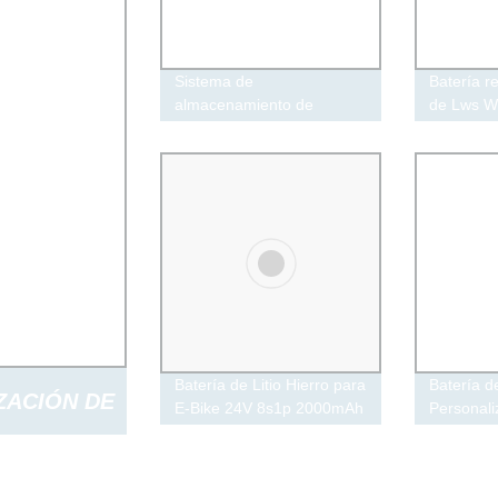
Sistema de
Batería re
almacenamiento de
de Lws W
Energía Solar apilable
LiFePO4 
Generador de Energía
50ah 100
Solar integrado 5kw
200ah 30
Inversor solar híbrido y
Li-ion
batería de ion litio
LiFePO4 opcional 5kwh
10kwh 15kwh
Batería de Litio Hierro para
Batería de
ZACIÓN DE
E-Bike 24V 8s1p 2000mAh
Personal
Paquete de Batería
LiFePO4 
30ah 50a
.1V 14.8V