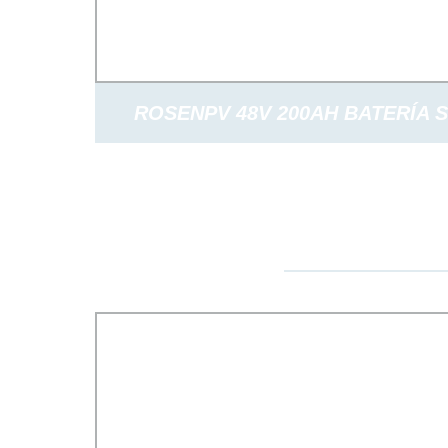
ROSENPV 48V 200AH BATERÍA 
LITIO HIERRO FOSFATO BATERÍ
ALMACENAMIENTO