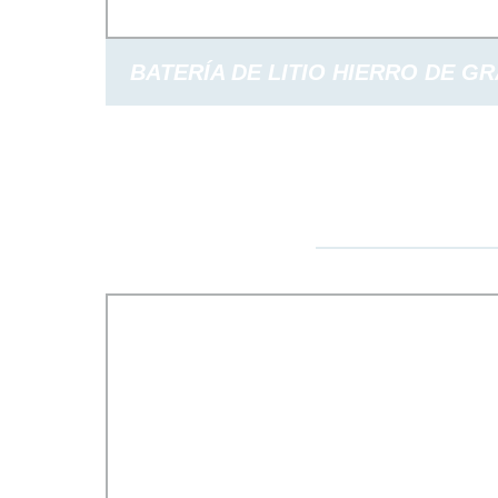
BATERÍA DE LITIO HIERRO DE G
ALTO RENDIMIENTO PARA SI
SOLARES 3.2V 106AH