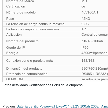
Nombre de Marca
MD
Certificación
ce
Número de modelo
48V100AH
Peso
42KG
La relación de carga continua máxima
0,5C
La tasa de carga continua máxima
1C
Aplicación
Central de comun
Nombre del producto
pila 48v100ah
Grado de IP
IP20
Energía
4800wH/personali
Conexión serie o paralela máx
15S/16S
Dimensión del producto
580*760*210mm/p
Protocolo de comunicación
RS485 + RS232 ( 
OEM/ODM
se admite la pers
Fotos detalladas Certificaciones Perfil de la empresa
Previous:
Batería de litio Powerwall LiFePO4 51.2V 100ah 200ah Alm