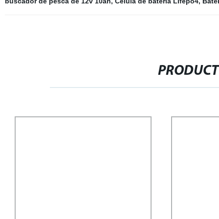
buscador de pesca de 12v 10ah
,
Célula de batería Lifepo4
,
Bater
PRODUCT