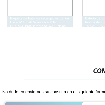
Paquete de baterías recargables de ion
Batería de d
litio 48V 100ah 5kwh escalable
fábrica de G
LiFePO4, BMS integrado, 6000 ciclos
14.8V 22.2V
de vida útil de 10 años, perfecto para el
Paquetes de b
hogar solar, RV/Camping
CON
No dude en enviarnos su consulta en el siguiente form