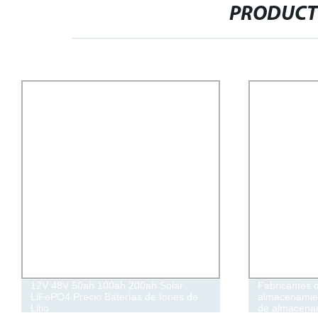
PRODUCT
12V 48V 50ah 100ah 200ah Solar
Fabricantes 
LiFePO4 Precio Baterías de Iones de
almacenamien
Litio
de almacenam