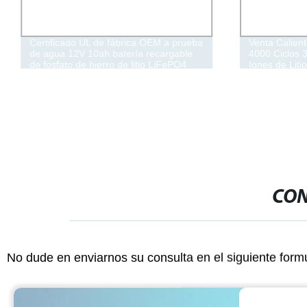
Certificado UL de fábrica OEM a prueba
Venta Calien
de agua 12V 10ah batería recargable
4000 Ciclos 
de fosfato de hierro de litio LiFePO4
Iones de Liti
para buscador de peces de kayak
Célula para 
Energía Dom
CON
No dude en enviarnos su consulta en el siguiente form