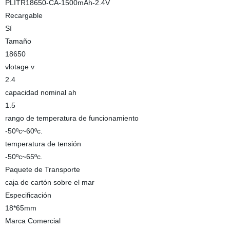
PLITR18650-CA-1500mAh-2.4V
Recargable
Sí
Tamaño
18650
vlotage v
2.4
capacidad nominal ah
1.5
rango de temperatura de funcionamiento
-50ºc~60ºc.
temperatura de tensión
-50ºc~65ºc.
Paquete de Transporte
caja de cartón sobre el mar
Especificación
18*65mm
Marca Comercial