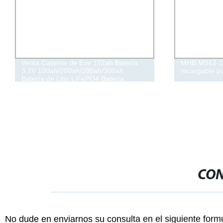
Venta Caliente de Eve 102ah Batería
MHB MS12-12
3.2V 100ah/200ah/280ah/300ah
recargable p
Batería de Litio LiFePO4 Batería
LiFePO4 para Sistema de Energía
Solar en el Hogar Almacenamiento de
Energía
CON
No dude en enviarnos su consulta en el siguiente form