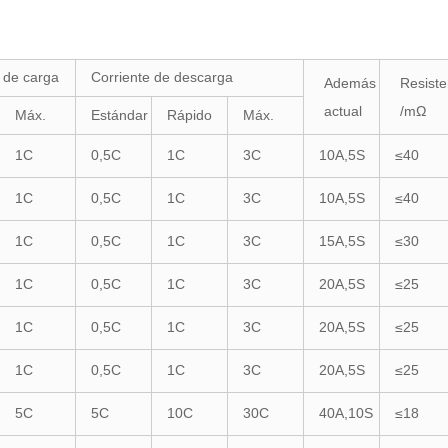
 de carga
Corriente de descarga
Además
Resiste
actual
/mΩ
Máx.
Estándar
Rápido
Máx.
1C
0,5C
1C
3C
10A,5S
≤40
1C
0,5C
1C
3C
10A,5S
≤40
1C
0,5C
1C
3C
15A,5S
≤30
1C
0,5C
1C
3C
20A,5S
≤25
1C
0,5C
1C
3C
20A,5S
≤25
1C
0,5C
1C
3C
20A,5S
≤25
5C
5C
10C
30C
40A,10S
≤18