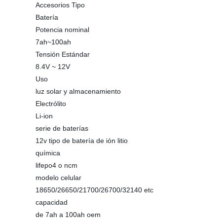
Accesorios Tipo
Batería
Potencia nominal
7ah~100ah
Tensión Estándar
8.4V ~ 12V
Uso
luz solar y almacenamiento
Electrólito
Li-ion
serie de baterías
12v tipo de batería de ión litio
química
lifepo4 o ncm
modelo celular
18650/26650/21700/26700/32140 etc
capacidad
de 7ah a 100ah oem