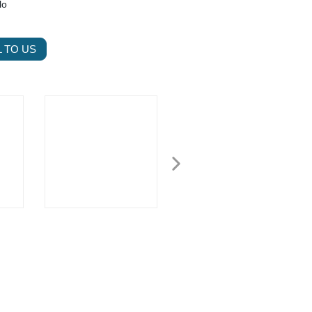
lo
 TO US