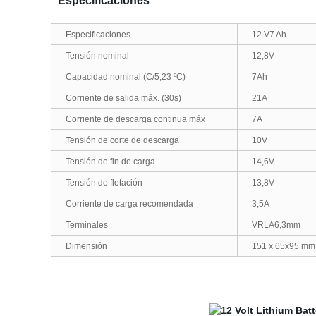
Especificaciones
Especificaciones
12 V7 Ah
Tensión nominal
12,8V
Capacidad nominal (C/5,23 ºC)
7Ah
Corriente de salida máx. (30s)
21A
Corriente de descarga continua máx
7A
Tensión de corte de descarga
10V
Tensión de fin de carga
14,6V
Tensión de flotación
13,8V
Corriente de carga recomendada
3,5A
Terminales
VRLA6,3mm
Dimensión
151 x 65x95 mm