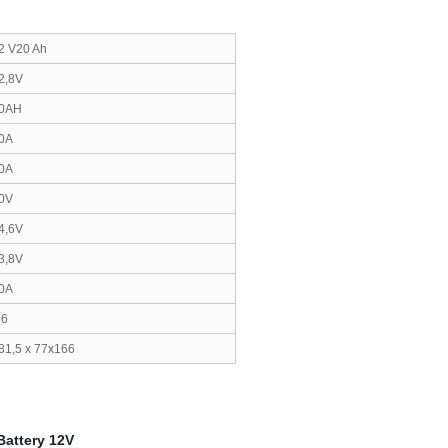
2 V20 Ah
2,8V
0AH
0A
0A
0V
4,6V
3,8V
0A
6
81,5 x 77x166