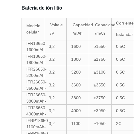
Batería de ión litio
Corriente
Voltaje
Capacidad
Capacidad
Modelo
celular
/V
/mAh
/mAh
Estándar
IFR18650-
3,2
1600
≥1550
0,5C
1600mAh
IFR18650-
3,2
1800
≥1750
0,5C
1800mAh-
IFR26650-
3,2
3200
≥3100
0,5C
3200mAh-
IFR26650-
3,2
3600
≥3550
0,5C
3600mAh-
IFR26650-
3,2
3800
≥3750
0,5C
3800mAh-
IFR26650-
3,2
4000
≥3950
0,5C
4000mAh-
IFRP18650-
3,2
1100
≥1050
2C
1100mAh-
IFRP26650-