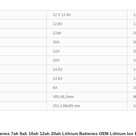
12 V 12 Ah
1
12,8V
1
12ah
2
30A
3
12A
2
10V
1
14,6V
1
13,8V
1
6A
1
VRLA6,3mm
M
151 x 98x95 mm
1